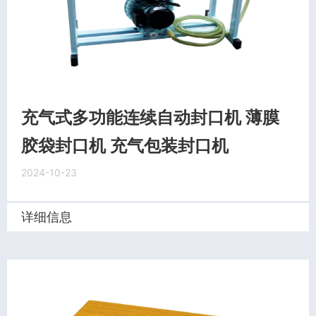
充气式多功能连续自动封口机 薄膜
胶袋封口机 充气包装封口机
2024-10-23
详细信息