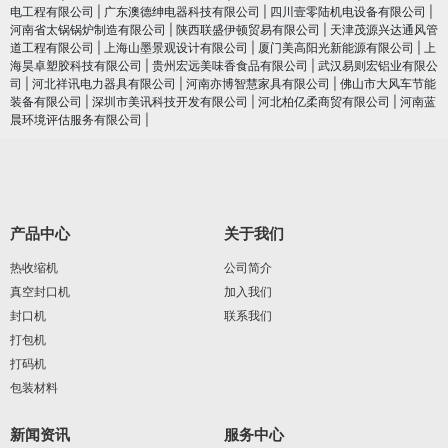
电工程有限公司
|
广东澳德绅电器科技有限公司
|
四川壹零陆机电设备有限公司
|
河南省太锅锅炉制造有限公司
|
陕西联盛伊顿贸易有限公司
|
天津茂源兴达通风管
道工程有限公司
|
上海山墨景观设计有限公司
|
厦门美高阳光新能源有限公司
|
上
海昊卓塑胶科技有限公司
|
贵州宏远美味香食品有限公司
|
武汉易则宏铝业有限公
司
|
河北祥讯电力器具有限公司
|
河南亦博智慧家具有限公司
|
佛山市大风车节能
装备有限公司
|
深圳市美讯科技开发有限公司
|
河北柏亿柔商贸有限公司
|
河南蓝
晨环境评估服务有限公司
|
产品中心
关于我们
热收缩机
公司简介
真空封口机
加入我们
封口机
联系我们
打包机
打码机
包装材料
新闻资讯
服务中心