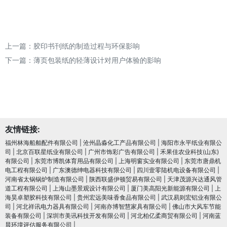
上一篇：
胶印书刊纸的制造过程与环保影响
下一篇：
薄页包装纸的轻薄设计对用户体验的影响
友情链接:
福州林海船舶配件有限公司
|
沧州晶淼化工产品有限公司
|
海阳市永平纸业有限公
司
|
北京百联星纸业有限公司
|
广州市饰彩广告有限公司
|
禾果佳农业科技(山东)
有限公司
|
东莞市博凯体育用品有限公司
|
上海明窗实业有限公司
|
东莞市唐鼎机
电工程有限公司
|
广东澳德绅电器科技有限公司
|
四川壹零陆机电设备有限公司
|
河南省太锅锅炉制造有限公司
|
陕西联盛伊顿贸易有限公司
|
天津茂源兴达通风管
道工程有限公司
|
上海山墨景观设计有限公司
|
厦门美高阳光新能源有限公司
|
上
海昊卓塑胶科技有限公司
|
贵州宏远美味香食品有限公司
|
武汉易则宏铝业有限公
司
|
河北祥讯电力器具有限公司
|
河南亦博智慧家具有限公司
|
佛山市大风车节能
装备有限公司
|
深圳市美讯科技开发有限公司
|
河北柏亿柔商贸有限公司
|
河南蓝
晨环境评估服务有限公司
|