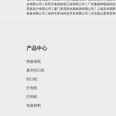
业有限公司
|
东莞市唐鼎机电工程有限公司
|
广东澳德绅电器科技
景观设计有限公司
|
厦门美高阳光新能源有限公司
|
上海昊卓塑胶
装备有限公司
|
深圳市美讯科技开发有限公司
|
河北柏亿柔商贸有
产品中心
热收缩机
真空封口机
封口机
打包机
打码机
包装材料