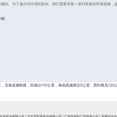
忽视的。为了减少对环境的影响，我们需要采取一系列有效的环保措施，
。
巾纸
北靠蓝烟铁路，距烟台110公里，南临风城港仅5公里，西到青岛120
永平纸业有限公司
|
北京百联星纸业有限公司
|
广州市饰彩广告有限公司
|
禾果佳农业