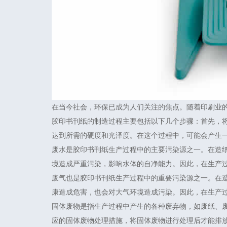
在当今社会，环保已成为人们关注的焦点。随着印刷业
胶印书刊纸的制造过程主要包括以下几个步骤：首先，
达到所需的硬度和光泽度。在这个过程中，可能会产生
废水是胶印书刊纸生产过程中的主要污染源之一。在造
境造成严重污染，影响水体的自净能力。因此，在生产
废气也是胶印书刊纸生产过程中的重要污染源之一。在造
康造成危害，也会对大气环境造成污染。因此，在生产
固体废物是指生产过程中产生的各种废弃物，如废纸、
应的固体废物处理措施，将固体废物进行处理后才能排