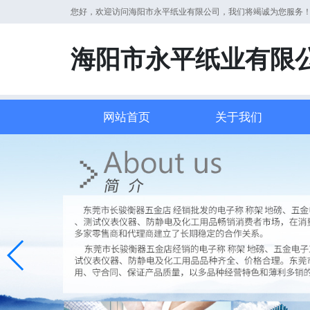
您好，欢迎访问海阳市永平纸业有限公司，我们将竭诚为您服务
海阳市永平纸业有限
网站首页
关于我们