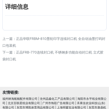
详细信息
上一篇：
正品华联FRBM-810墨轮印字连续封口机 全自动油墨打码封
口包装机
下一篇：
正品FRB-770连续封口机 不锈钢多功能自动封口机 立式胶
袋封口机
友情链接:
福州林海船舶配件有限公司
|
沧州晶淼化工产品有限公司
|
海阳市永平纸业有限公
司
|
北京百联星纸业有限公司
|
广州市饰彩广告有限公司
|
禾果佳农业科技(山东)
有限公司
|
东莞市博凯体育用品有限公司
|
上海明窗实业有限公司
|
东莞市唐鼎机