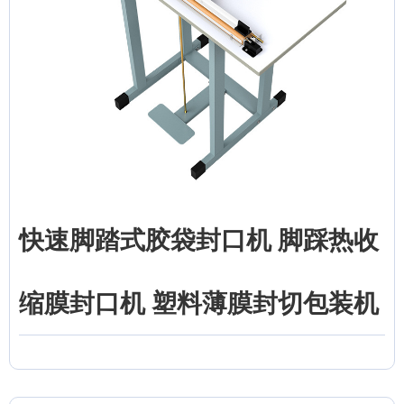
快速脚踏式胶袋封口机 脚踩热收
缩膜封口机 塑料薄膜封切包装机