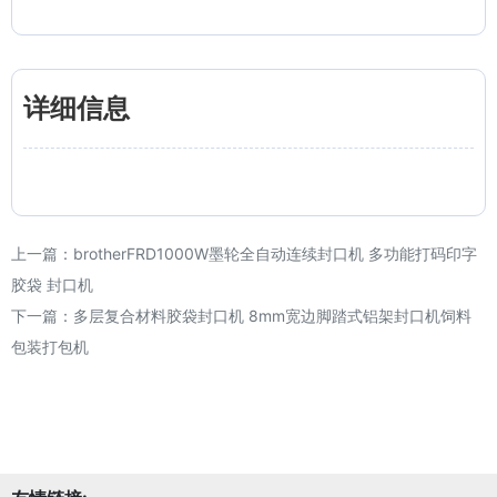
详细信息
上一篇：
brotherFRD1000W墨轮全自动连续封口机 多功能打码印字
胶袋 封口机
下一篇：
多层复合材料胶袋封口机 8mm宽边脚踏式铝架封口机饲料
包装打包机