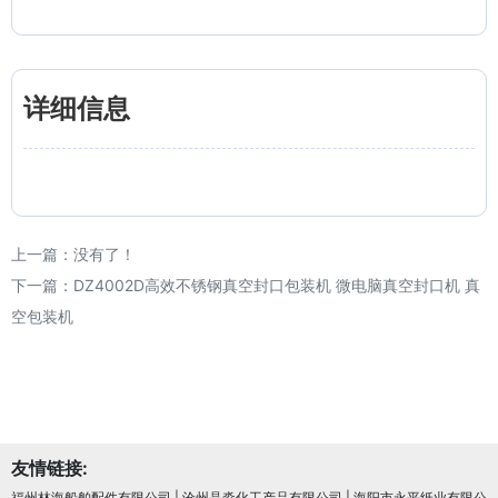
详细信息
上一篇：没有了！
下一篇：
DZ4002D高效不锈钢真空封口包装机 微电脑真空封口机 真
空包装机
友情链接:
福州林海船舶配件有限公司
|
沧州晶淼化工产品有限公司
|
海阳市永平纸业有限公