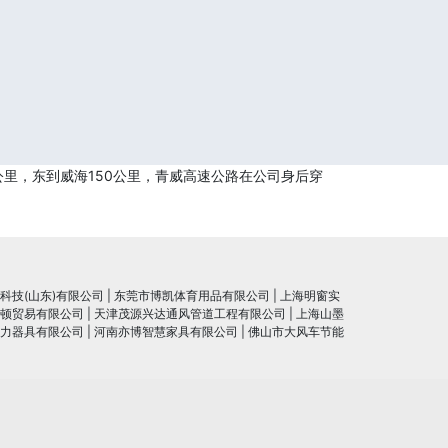
公里，东到威海150公里，青威高速公路在公司身后穿
科技(山东)有限公司
|
东莞市博凯体育用品有限公司
|
上海明窗实
顿贸易有限公司
|
天津茂源兴达通风管道工程有限公司
|
上海山墨
力器具有限公司
|
河南亦博智慧家具有限公司
|
佛山市大风车节能