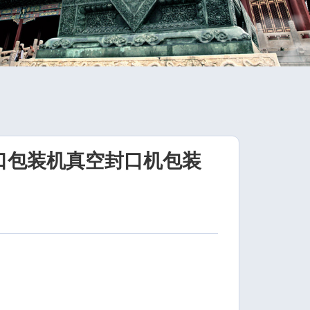
空封口包装机真空封口机包装