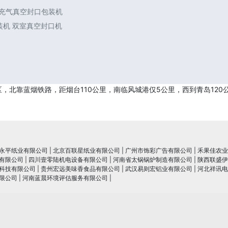
 充气真空封口包装机
包装机 双室真空封口机
北靠蓝烟铁路，距烟台110公里，南临风城港仅5公里，西到青岛120
永平纸业有限公司
|
北京百联星纸业有限公司
|
广州市饰彩广告有限公司
|
禾果佳农业
有限公司
|
四川壹零陆机电设备有限公司
|
河南省太锅锅炉制造有限公司
|
陕西联盛伊
科技有限公司
|
贵州宏远美味香食品有限公司
|
武汉易则宏铝业有限公司
|
河北祥讯电
限公司
|
河南蓝晨环境评估服务有限公司
|