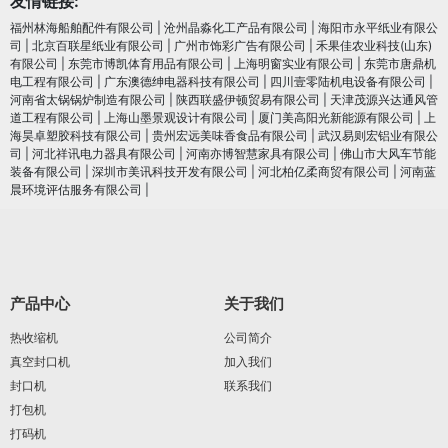
友情链接:
福州林海船舶配件有限公司
|
沧州晶淼化工产品有限公司
|
海阳市永平纸业有限公
司
|
北京百联星纸业有限公司
|
广州市饰彩广告有限公司
|
禾果佳农业科技(山东)
有限公司
|
东莞市博凯体育用品有限公司
|
上海明窗实业有限公司
|
东莞市唐鼎机
电工程有限公司
|
广东澳德绅电器科技有限公司
|
四川壹零陆机电设备有限公司
|
河南省太锅锅炉制造有限公司
|
陕西联盛伊顿贸易有限公司
|
天津茂源兴达通风管
道工程有限公司
|
上海山墨景观设计有限公司
|
厦门美高阳光新能源有限公司
|
上
海昊卓塑胶科技有限公司
|
贵州宏远美味香食品有限公司
|
武汉易则宏铝业有限公
司
|
河北祥讯电力器具有限公司
|
河南亦博智慧家具有限公司
|
佛山市大风车节能
装备有限公司
|
深圳市美讯科技开发有限公司
|
河北柏亿柔商贸有限公司
|
河南蓝
晨环境评估服务有限公司
|
产品中心
关于我们
热收缩机
公司简介
真空封口机
加入我们
封口机
联系我们
打包机
打码机