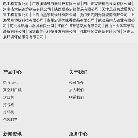
电工程有限公司
|
广东澳德绅电器科技有限公司
|
四川壹零陆机电设备有限公司
|
河南省太锅锅炉制造有限公司
|
陕西联盛伊顿贸易有限公司
|
天津茂源兴达通风管
道工程有限公司
|
上海山墨景观设计有限公司
|
厦门美高阳光新能源有限公司
|
上
海昊卓塑胶科技有限公司
|
贵州宏远美味香食品有限公司
|
武汉易则宏铝业有限公
司
|
河北祥讯电力器具有限公司
|
河南亦博智慧家具有限公司
|
佛山市大风车节能
装备有限公司
|
深圳市美讯科技开发有限公司
|
河北柏亿柔商贸有限公司
|
河南蓝
晨环境评估服务有限公司
|
产品中心
关于我们
热收缩机
公司简介
真空封口机
加入我们
封口机
联系我们
打包机
打码机
包装材料
新闻资讯
服务中心