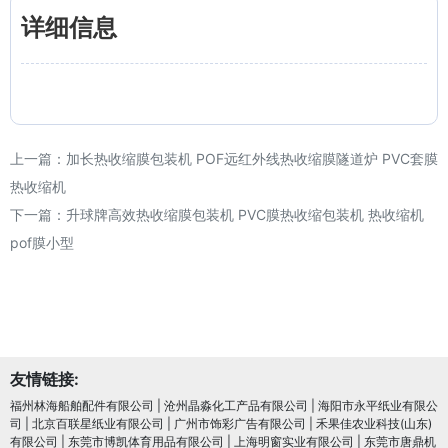
详细信息
上一篇：
加长热收缩膜包装机 POF远红外线热收缩膜隧道炉 PVC套膜
热收缩机
下一篇：
升球牌高效热收缩膜包装机 PVC膜热收缩包装机 热收缩机
pof膜小型
友情链接:
福州林海船舶配件有限公司
|
沧州晶淼化工产品有限公司
|
海阳市永平纸业有限公
司
|
北京百联星纸业有限公司
|
广州市饰彩广告有限公司
|
禾果佳农业科技(山东)
有限公司
|
东莞市博凯体育用品有限公司
|
上海明窗实业有限公司
|
东莞市唐鼎机