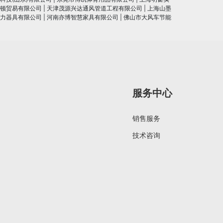
顿贸易有限公司
|
天津茂源兴达通风管道工程有限公司
|
上海山墨
力器具有限公司
|
河南亦博智慧家具有限公司
|
佛山市大风车节能
服务中心
销售服务
技术咨询