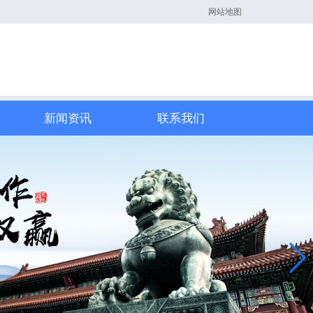
网站地图
新闻资讯
联系我们