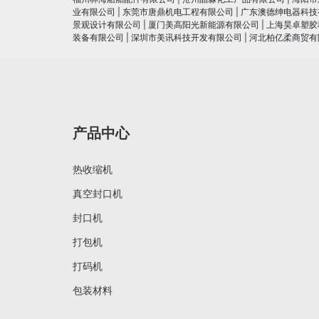
业有限公司
|
东莞市唐鼎机电工程有限公司
|
广东澳德绅电器科技
景观设计有限公司
|
厦门美高阳光新能源有限公司
|
上海昊卓塑胶
装备有限公司
|
深圳市美讯科技开发有限公司
|
河北柏亿柔商贸有
产品中心
热收缩机
真空封口机
封口机
打包机
打码机
包装材料