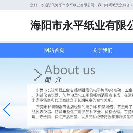
您好，欢迎访问海阳市永平纸业有限公司，我们将竭诚为您服务
海阳市永平纸业有限
网站首页
关于我们