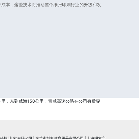
产成本，这些技术将推动整个纸张印刷行业的升级和发
公里，东到威海150公里，青威高速公路在公司身后穿
科技(山东)有限公司
|
东莞市博凯体育用品有限公司
|
上海明窗实