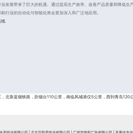
行业发展带来了巨大的机遇。通过提高生产效率、改善产品质量和降低生
印刷行业的自动化与智能化将会更加深入和广泛地应用。
装纸
北靠蓝烟铁路，距烟台110公里，南临风城港仅5公里，西到青岛120
永平纸业有限公司
|
北京百联星纸业有限公司
|
广州市饰彩广告有限公司
|
禾果佳农业