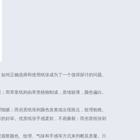
，如何正确选择和使用纸张成为了一个值得探讨的问题。
黄；而草浆纸则由草类植物制成，质地较薄，颜色偏白。
理细腻；而劣质纸张则颜色发黄或出现斑点，纹理粗糙。
张的好坏。优质纸张手感柔软，不易撕裂；而劣质纸张则
过观察颜色、纹理、气味和手感等方式来判断其质量。只