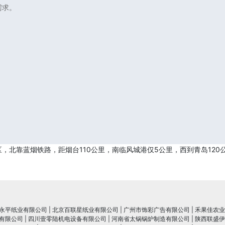
需求。
北靠蓝烟铁路，距烟台110公里，南临风城港仅5公里，西到青岛120
永平纸业有限公司
|
北京百联星纸业有限公司
|
广州市饰彩广告有限公司
|
禾果佳农业
有限公司
|
四川壹零陆机电设备有限公司
|
河南省太锅锅炉制造有限公司
|
陕西联盛伊